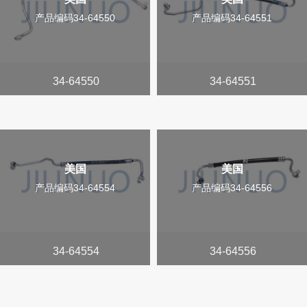
产品编码34-64550
产品编码34-64551
34-64550
34-64551
美国
美国
产品编码34-64554
产品编码34-64556
34-64554
34-64556