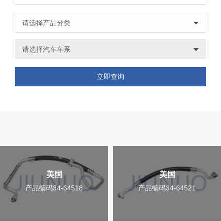
请选择产品分类
请选择汽车车系
美国
美国
产品编码34-64518
产品编码34-64521